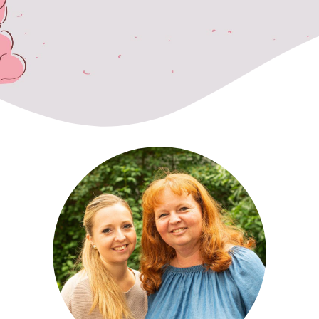
Hebammen in Viernheim
Wir begleiten Sie vom Beginn der Schwangerschaft bis
zum Ende der Stillzeit
Geburtsvorbereitungskurse, Säuglingspflegekurse,
Rückbildungskurse
Kontakt und Anmeldung