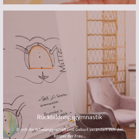
Rückbildungsgymnastik
Durch die Schwangerschaft und Geburt verändert sich der
Körper der Frau. Im Kurs werden Übungen erlernt und
angeleitet, die die Muskulatur, vor allem des
Beckenbodens und Rumpfes stärken, um somit den
Rückbildungsprozess zu unterstützen.
Anmeldung
Rückbildungsgymnastik
Durch die Schwangerschaft und Geburt verändert sich der
Körper der Frau...